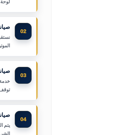
لوحة 
صيان
02
نستقب
الموت
صيان
03
خدمة 
توقف 
صيان
04
يتم ا
الشرر