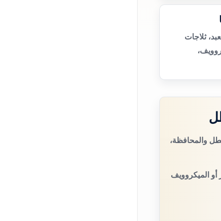
بد، ثلاجات
روويف،
ل
عطل والمحافظة،
 أو الميكروويف