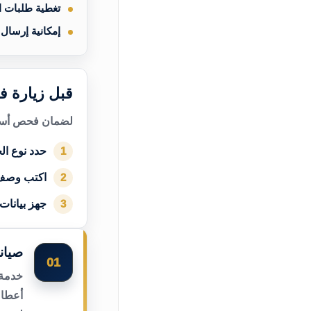
تغطية طلبات 
إمكانية إرسال
قبل زيارة ف
لضمان فحص أسرع
حدد نوع الج
1
اكتب وصف
2
جهز بيانات
3
صيان
01
خدمة 
أعطال