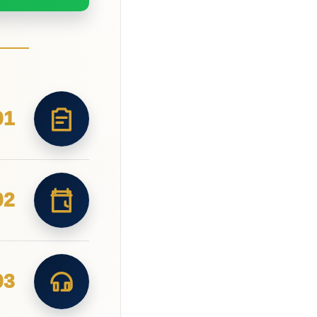
01
02
03