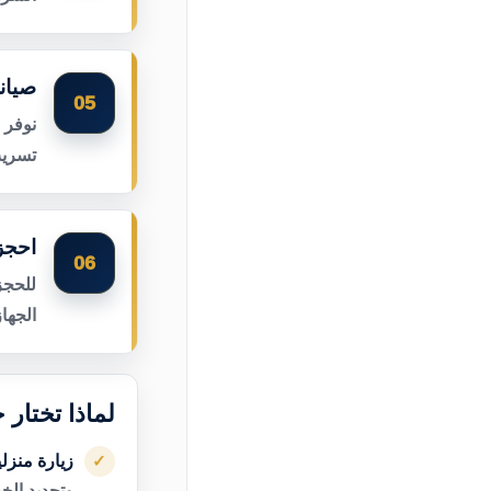
صيان
05
نوفر 
تسريب
احجز
06
للحجز
الجها
لماذا تختار 
زيارة منزل
✓
وتحديد الخ