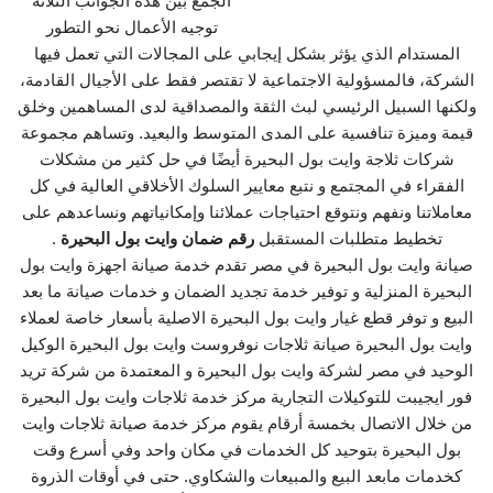
الجمع بين هذه الجوانب الثلاثة
توجيه الأعمال نحو التطور
المستدام الذي يؤثر بشكل إيجابي على المجالات التي تعمل فيها
الشركة، فالمسؤولية الاجتماعية لا تقتصر فقط على الأجيال القادمة،
ولكنها السبيل الرئيسي لبث الثقة والمصداقية لدى المساهمين وخلق
قيمة وميزة تنافسية على المدى المتوسط والبعيد. وتساهم مجموعة
شركات ثلاجة وايت بول البحيرة أيضًا في حل كثير من مشكلات
الفقراء في المجتمع و نتبع معايير السلوك الأخلاقي العالية في كل
معاملاتنا ونفهم ونتوقع احتياجات عملائنا وإمكانياتهم ونساعدهم على
تخطيط متطلبات المستقبل
رقم ضمان وايت بول البحيرة
.
صيانة وايت بول البحيرة في مصر تقدم خدمة صيانة اجهزة وايت بول
البحيرة المنزلية و توفير خدمة تجديد الضمان و خدمات صيانة ما بعد
البيع و توفر قطع غيار وايت بول البحيرة الاصلية بأسعار خاصة لعملاء
وايت بول البحيرة صيانة ثلاجات نوفروست وايت بول البحيرة الوكيل
الوحيد في مصر لشركة وايت بول البحيرة و المعتمدة من شركة تريد
فور ايجيبت للتوكيلات التجارية مركز خدمة ثلاجات وايت بول البحيرة
من خلال الاتصال بخمسة أرقام يقوم مركز خدمة صيانة ثلاجات وايت
بول البحيرة بتوحيد كل الخدمات في مكان واحد وفي أسرع وقت
كخدمات مابعد البيع والمبيعات والشكاوي. حتى في أوقات الذروة