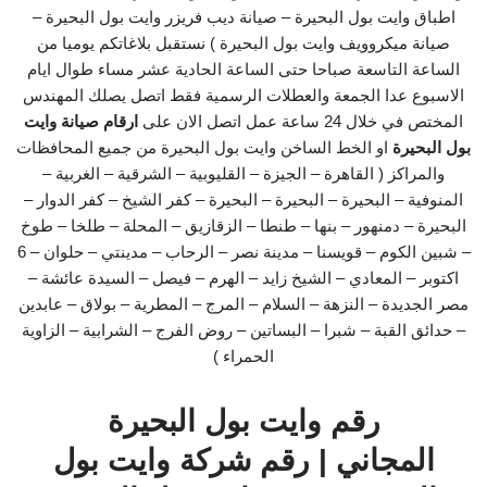
اطباق وايت بول البحيرة – صيانة ديب فريزر وايت بول البحيرة –
صيانة ميكروويف وايت بول البحيرة ) نستقبل بلاغاتكم يوميا من
الساعة التاسعة صباحا حتى الساعة الحادية عشر مساء طوال ايام
الاسبوع عدا الجمعة والعطلات الرسمية فقط اتصل يصلك المهندس
المختص في خلال 24 ساعة عمل اتصل الان على
ارقام صيانة وايت
بول البحيرة
او الخط الساخن وايت بول البحيرة من جميع المحافظات
والمراكز ( القاهرة – الجيزة – القليوبية – الشرقية – الغربية –
المنوفية – البحيرة – البحيرة – البحيرة – كفر الشيخ – كفر الدوار –
البحيرة – دمنهور – بنها – طنطا – الزقازيق – المحلة – طلخا – طوخ
– شبين الكوم – قويسنا – مدينة نصر – الرحاب – مدينتي – حلوان – 6
اكتوبر – المعادي – الشيخ زايد – الهرم – فيصل – السيدة عائشة –
مصر الجديدة – النزهة – السلام – المرج – المطرية – بولاق – عابدين
– حدائق القبة – شبرا – البساتين – روض الفرج – الشرابية – الزاوية
الحمراء )
رقم وايت بول البحيرة
المجاني | رقم شركة وايت بول