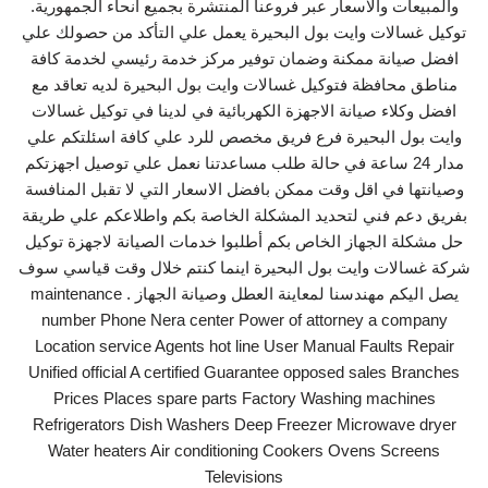
والمبيعات والاسعار عبر فروعنا المنتشرة بجميع انحاء الجمهورية.
توكيل غسالات وايت بول البحيرة يعمل علي التأكد من حصولك علي
افضل صيانة ممكنة وضمان توفير مركز خدمة رئيسي لخدمة كافة
مناطق محافظة فتوكيل غسالات وايت بول البحيرة لديه تعاقد مع
افضل وكلاء صيانة الاجهزة الكهربائية في لدينا في توكيل غسالات
وايت بول البحيرة فرع فريق مخصص للرد علي كافة اسئلتكم علي
مدار 24 ساعة في حالة طلب مساعدتنا نعمل علي توصيل اجهزتكم
وصيانتها في اقل وقت ممكن بافضل الاسعار التي لا تقبل المنافسة
بفريق دعم فني لتحديد المشكلة الخاصة بكم واطلاعكم علي طريقة
حل مشكلة الجهاز الخاص بكم أطلبوا خدمات الصيانة لاجهزة توكيل
شركة غسالات وايت بول البحيرة اينما كنتم خلال وقت قياسي سوف
يصل اليكم مهندسنا لمعاينة العطل وصيانة الجهاز . maintenance
number Phone Nera center Power of attorney a company
Location service Agents hot line User Manual Faults Repair
Unified official A certified Guarantee opposed sales Branches
Prices Places spare parts Factory Washing machines
Refrigerators Dish Washers Deep Freezer Microwave dryer
Water heaters Air conditioning Cookers Ovens Screens
Televisions