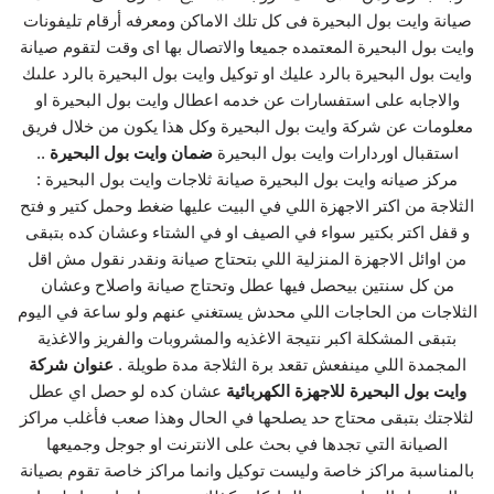
صيانة وايت بول البحيرة فى كل تلك الاماكن ومعرفه أرقام تليفونات
وايت بول البحيرة المعتمده جميعا والاتصال بها اى وقت لتقوم صيانة
وايت بول البحيرة بالرد عليك او توكيل وايت بول البحيرة بالرد علىك
والاجابه على استفسارات عن خدمه اعطال وايت بول البحيرة او
معلومات عن شركة وايت بول البحيرة وكل هذا يكون من خلال فريق
استقبال اوردارات وايت بول البحيرة
ضمان وايت بول البحيرة
..
مركز صيانه وايت بول البحيرة صيانة ثلاجات وايت بول البحيرة :
الثلاجة من اكتر الاجهزة اللي في البيت عليها ضغط وحمل كتير و فتح
و قفل اكتر بكتير سواء في الصيف او في الشتاء وعشان كده بتبقى
من اوائل الاجهزة المنزلية اللي بتحتاج صيانة ونقدر نقول مش اقل
من كل سنتين بيحصل فيها عطل وتحتاج صيانة واصلاح وعشان
الثلاجات من الحاجات اللي محدش يستغني عنهم ولو ساعة في اليوم
بتبقى المشكلة اكبر نتيجة الاغذيه والمشروبات والفريز والاغذية
المجمدة اللي مينفعش تقعد برة الثلاجة مدة طويلة .
عنوان شركة
وايت بول البحيرة للاجهزة الكهربائية
عشان كده لو حصل اي عطل
لثلاجتك بتبقى محتاج حد يصلحها في الحال وهذا صعب فأغلب مراكز
الصيانة التي تجدها في بحث على الانترنت او جوجل وجميعها
بالمناسبة مراكز خاصة وليست توكيل وانما مراكز خاصة تقوم بصيانة