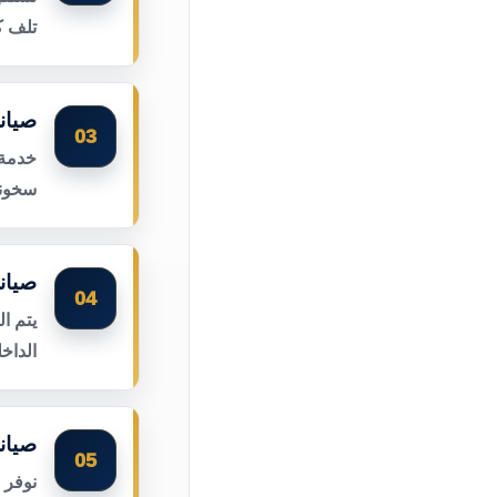
تلف ك
صيان
03
خدمة 
سخونة
صيان
04
يتم ا
الداخ
صيان
05
نوفر 