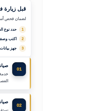
قبل زيارة ف
لضمان فحص أسرع
حدد نوع الج
1
اكتب وصف
2
جهز بيانات
3
صيان
01
خدمة 
العصر
صيان
02
نستقب