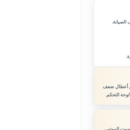
الصيانة.
ة.
حص أعطال ضعف
لوحة التحكم.
صوت الموتور،