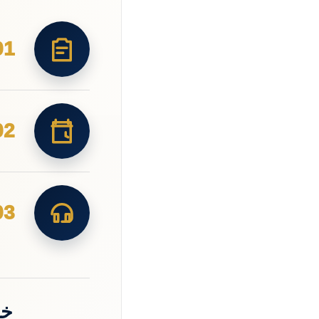
01
02
03
خد