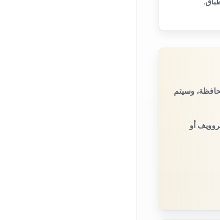
باق.
حافظة، وسيتم
روويف أو