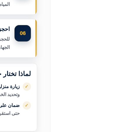
الميا
احجز
06
للحجز
الجها
لماذا تختار
زيارة منزل
✓
وتحديد الخ
ضمان على 
✓
حتى استقرا