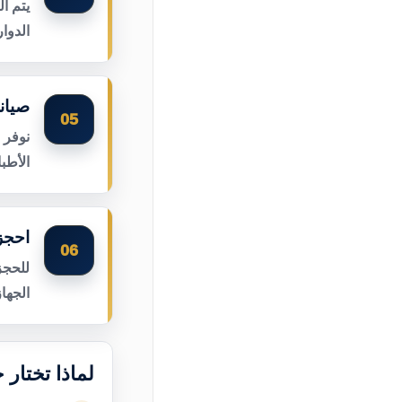
يتم ا
الدوا
صيان
05
نوفر 
الأطب
احجز
06
للحجز
الجها
لماذا تختار