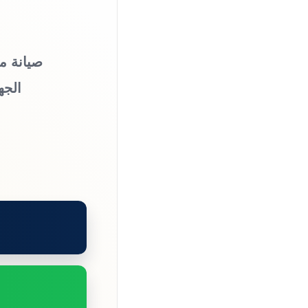
صيانة م
الجه