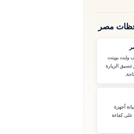
فظات مصر
ر
 وايت بوينت
نسيق الزيارة
حة.
انة أجهزة
على كفاءة