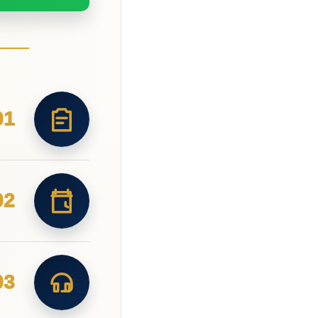
01
02
03