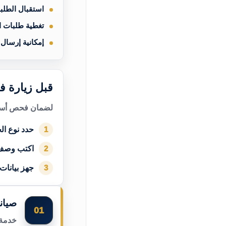
استقبال الطلب
تغطية طلبات 
إمكانية إرسال
قبل زيارة ف
لضمان فحص أسرع
حدد نوع الج
1
اكتب وصف
2
جهز بيانات
3
صيان
01
خدمة 