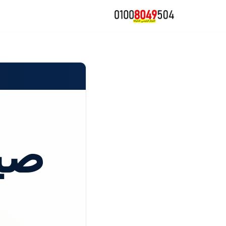
تخطى
إلى
المحتوى
صي