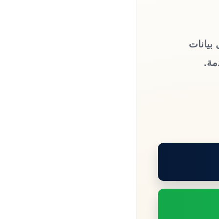
بيانات
مة.