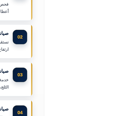
فحص أ
أعطال
صيان
02
نستقب
ارتفا
صيان
03
خدمة 
الثلج
صيان
04