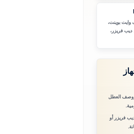
 وايت بوينت،
ديب فريزر،
از
 ووصف العطل
مية.
يب فريزر أو
ة.