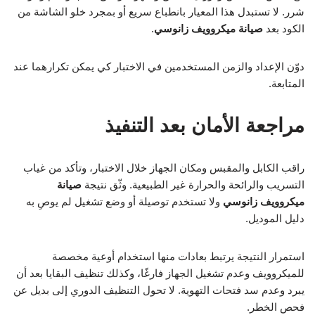
شرر. لا تستبدل هذا المعيار بانطباع سريع أو بمجرد خلو الشاشة من
الكود بعد
صيانة ميكروويف زانوسي
.
دوّن الإعداد والزمن المستخدمين في الاختبار كي يمكن تكرارهما عند
المتابعة.
مراجعة الأمان بعد التنفيذ
راقب الكابل والمقبس ومكان الجهاز خلال الاختبار، وتأكد من غياب
التسريب والرائحة والحرارة غير الطبيعية. وثّق نتيجة
صيانة
ميكروويف زانوسي
ولا تستخدم توصيلة أو وضع تشغيل لم يوصِ به
دليل الموديل.
استمرار النتيجة يرتبط بعادات منها استخدام أوعية مخصصة
للميكروويف وعدم تشغيل الجهاز فارغًا، وكذلك تنظيف البقايا بعد أن
يبرد وعدم سد فتحات التهوية. لا تحول التنظيف الدوري إلى بديل عن
فحص الخطر.