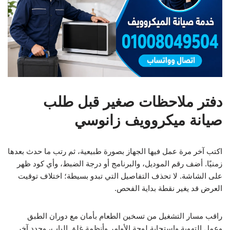
دفتر ملاحظات صغير قبل طلب
صيانة ميكروويف زانوسي
اكتب آخر مرة عمل فيها الجهاز بصورة طبيعية، ثم رتب ما حدث بعدها
زمنيًا. أضف رقم الموديل، والبرنامج أو درجة الضبط، وأي كود ظهر
على الشاشة. لا تحذف التفاصيل التي تبدو بسيطة؛ اختلاف توقيت
العرض قد يغير نقطة بداية الفحص.
راقب مسار التشغيل من تسخين الطعام بأمان مع دوران الطبق
وعمل التهوية واستجابة لوحة الأوامر وأنظمة غلق الباب، وحدد آخر