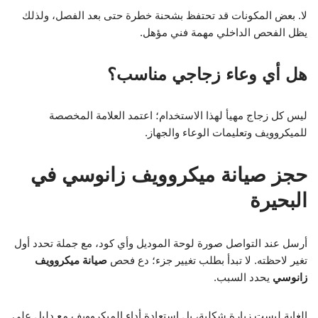
لا. بعض المكونات قد تحتفظ بشحنة خطرة حتى بعد الفصل، ولذلك
يظل الفحص الداخلي مهمة فني مؤهل.
هل أي وعاء زجاجي مناسب؟
ليس كل زجاج مهيأ لهذا الاستخدام؛ اعتمد العلامة المخصصة
للميكروويف وتعليمات الوعاء والجهاز.
حجز صيانة ميكروويف زانوسي في
البحيرة
أرسل عند التواصل صورة لوحة الموديل وأي كود، مع جملة تحدد أول
تغير لاحظته. لا تبدأ بطلب تغيير جزء؛ دع فحص
صيانة ميكروويف
زانوسي
يحدد السبب.
الغاية ليست زيارة شكلية، بل استعادة أداء الميكروويف مع دليل على