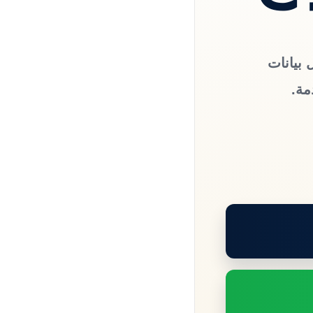
 بيانات
مة.