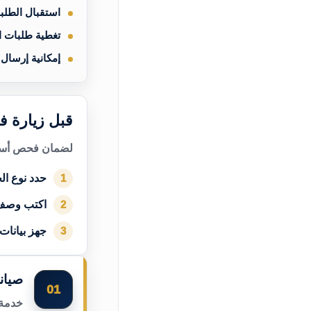
استقبال الطلب
تغطية طلبات 
إمكانية إرسال
قبل زيارة ف
لضمان فحص أسرع
حدد نوع الج
1
اكتب وصف
2
جهز بيانات
3
صيان
01
خدمة 