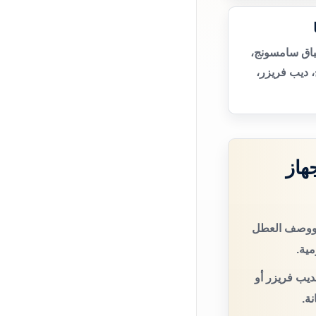
باق سامسونج،
 ديب فريزر،
هاز
ج ووصف العطل
مية.
ديب فريزر أو
ة.