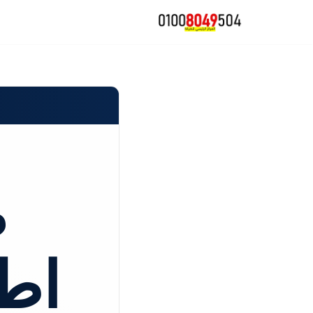
تخطى
إلى
المحتوى
ص
اط