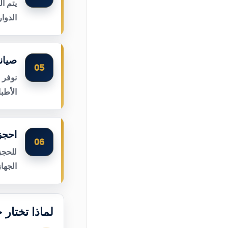
يتم ا
الدوا
صيان
05
نوفر 
الأطب
احجز
06
للحجز
الجها
لماذا تختار