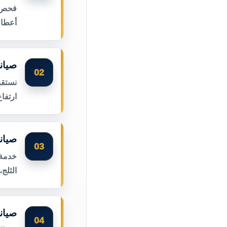
فحص أ
أعطال
صيان
02
نستقب
ارتفا
صيان
03
خدمة 
الثلج
صيان
04