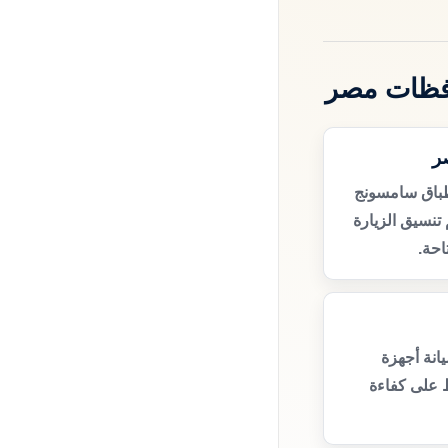
افظات مصر
ر
طباق سامسونج
نسيق الزيارة
حة.
انة أجهزة
 على كفاءة