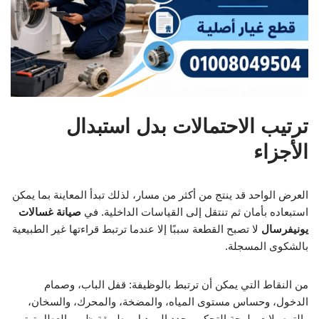
ترتيب الاحتمالات بدل استبدال
الأجزاء
العرض الواحد قد ينتج من أكثر من مسار، لذلك تبدأ المعاينة بما يمكن
استبعاده بأمان ثم تنتقل إلى القياسات الداخلية. في
صيانة غسالات
يونيفرسال
لا تصبح القطعة سببًا إلا عندما ترتبط قراءتها غير الطبيعية
بالشكوى المسجلة.
من النقاط التي يمكن أن ترتبط بالوظيفة: قفل الباب، وصمام
الدخول، وحساس مستوى المياه، والمضخة، والمحرك، والسخان،
والتوصيلات ولوحة التحكم. يحدد الموديل وطريقة ظهور العطل ترتيب