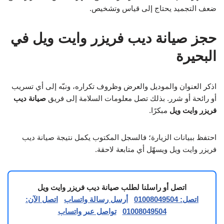
ضعف التجميد يحتاج إلى قياس وتشخيص.
حجز صيانة ديب فريزر وايت ويل في
البحيرة
اذكر العنوان والموديل والعرض وظروف تكراره، ونبّه إلى أي تسريب
أو رائحة أو شرر. بذلك تصل معلومات السلامة إلى فريق
صيانة ديب
فريزر وايت ويل
مبكرًا.
احتفظ ببيانات الزيارة؛ فالسجل المكتوب يكمل نتيجة صيانة ديب
فريزر وايت ويل ويسهّل أي متابعة لاحقة.
اتصل أو راسلنا لطلب صيانة ديب فريزر وايت ويل
اتصل: 01008049504
أرسل رسالة واتساب
اتصل الآن:
01008049504
تواصل عبر واتساب