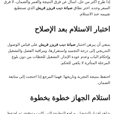
إذا طُرح أكثر من حل، اسأل عن فرق النتيجة والعمر والضمان، لا فرق
السعر وحده. اختر نطاق
صيانة ديب فريزر فريش
الذي تستطيع
تقييمه عند الاستلام.
اختبار الاستلام بعد الإصلاح
ينبغي أن يبرهن اختبار
صيانة ديب فريزر فريش
على قياس الوصول
التدريجي إلى درجة التجميد واستقرارها، ومراقبة الفصل والتشغيل
وإحكام الباب وعدم عودة الإنذار. التشغيل للحظات من دون بلوغ
المرحلة المتأثرة لا يكفي للحكم.
احتفظ بنتيجة التجربة وتاريخها؛ فهما المرجع إذا احتجت إلى متابعة
الضمان.
استلام الجهاز خطوة بخطوة
شاهد اختبار التشغيل، وراجع الوظيفة التي كانت متوقفة، ثم احتفظ