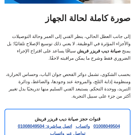
صورة كاملة لحالة الجهاز
إلى جانب العطل الحالي، ينظر الفني إلى العمر وحالة التوصيلات
والأجزاء المؤثرة في الوظيفة. لا يعني ذلك توسيع الإصلاح تلقائيًا؛ بل
يمنح
صيانة ديب فريزر فريش
سياقًا يساعد على اقتراح الإجراء
الضروري فقط وشرح ما يمكن مراقبته لاحقًا.
بحسب الشكوى، تشمل دوائر الفحص جوان الباب، وحساس الحرارة،
ومنظومة إذابة الثلج، والمروحة عند وجودها، والضاغط، ودائرة
التبريد، ووحدة التحكم. يستبعد الفني السليم منها تدريجيًا بدل تغيير
أكثر من جزء على سبيل التجربة.
قنوات حجز صيانة ديب فريزر فريش
01008049504
واتساب
اتصل مباشرة: 01008049504
تواصل عبر واتساب