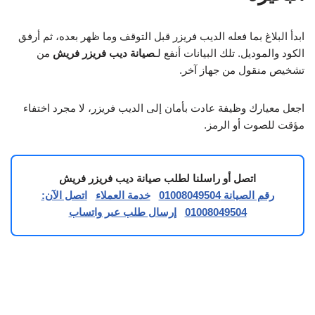
ابدأ البلاغ بما فعله الديب فريزر قبل التوقف وما ظهر بعده، ثم أرفق
الكود والموديل. تلك البيانات أنفع لـ
صيانة ديب فريزر فريش
من
تشخيص منقول من جهاز آخر.
اجعل معيارك وظيفة عادت بأمان إلى الديب فريزر، لا مجرد اختفاء
مؤقت للصوت أو الرمز.
اتصل أو راسلنا لطلب صيانة ديب فريزر فريش
رقم الصيانة 01008049504
خدمة العملاء
اتصل الآن:
01008049504
إرسال طلب عبر واتساب