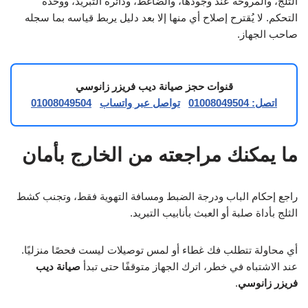
الثلج، والمروحة عند وجودها، والضاغط، ودائرة التبريد، ووحدة
التحكم. لا يُقترح إصلاح أي منها إلا بعد دليل يربط قياسه بما سجله
صاحب الجهاز.
قنوات حجز صيانة ديب فريزر زانوسي
اتصل: 01008049504
تواصل عبر واتساب
01008049504
ما يمكنك مراجعته من الخارج بأمان
راجع إحكام الباب ودرجة الضبط ومسافة التهوية فقط، وتجنب كشط
الثلج بأداة صلبة أو العبث بأنابيب التبريد.
أي محاولة تتطلب فك غطاء أو لمس توصيلات ليست فحصًا منزليًا.
عند الاشتباه في خطر، اترك الجهاز متوقفًا حتى تبدأ
صيانة ديب
فريزر زانوسي
.