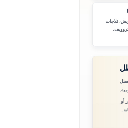
يش، ثلاجات
روويف،
طل
لعطل
مية.
 أو
ة.