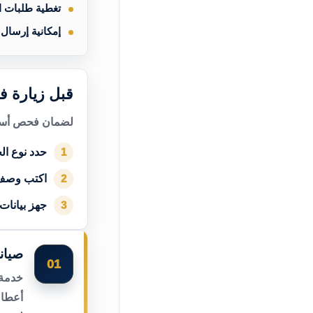
تغطية طلبات 
إمكانية إرسال
قبل زيارة ف
لضمان فحص أسرع
حدد نوع الج
1
اكتب وصف
2
جهز بيانات
3
صيان
01
خدمة 
أعطال