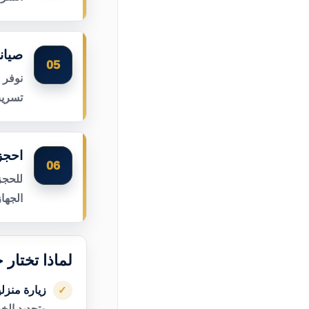
صيان
05
نوفر 
تسريب
احجز
06
للحجز
الجها
لماذا تختار
زيارة منزل
✓
وتحديد الخ