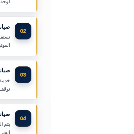
لوحة 
صيان
02
نستقب
الموت
صيان
03
خدمة 
توقف 
صيان
04
يتم ا
الشرر