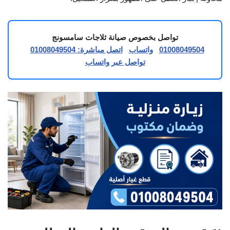
تواصل بخصوص صيانة ثلاجات سامسونج
01008049504
واتساب
اتصل مباشرة: 01008049504
تواصل عبر واتساب