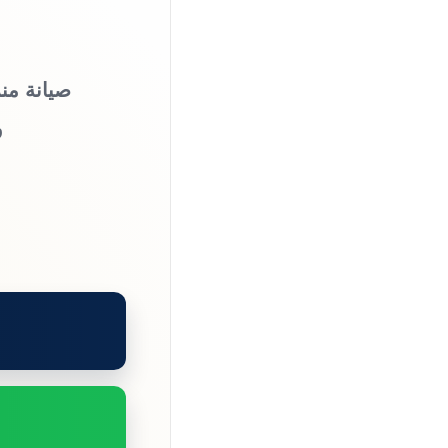
صيانة منز
و