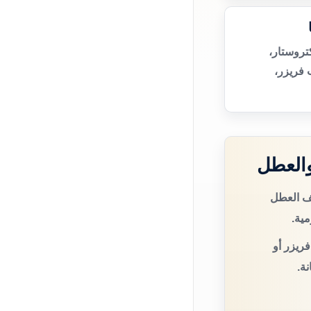
تروستار،
 فريزر،
والعطل
صف العطل
مية.
فريزر أو
ة.