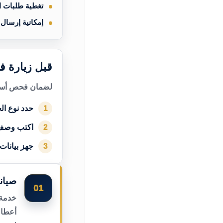
تغطية طلبات 
إمكانية إرسال
قبل زيارة ف
لضمان فحص أسرع
حدد نوع الج
1
اكتب وصف
2
جهز بيانات
3
صيان
01
خدمة 
أعطال