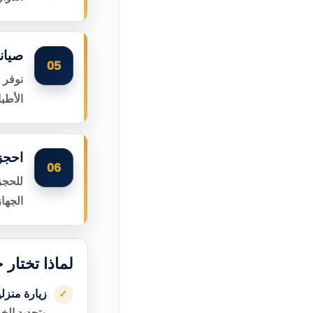
صيان
05
نوفر 
الأطب
احجز 
06
للحجز
الجها
لماذا تختار 
زيارة منزل
✓
وتحديد الخ