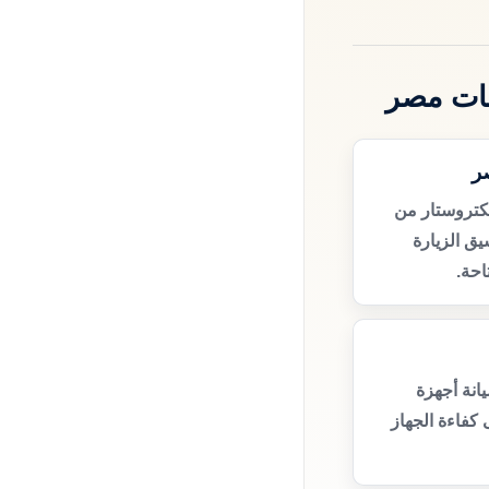
ظات مصر
ر
كتروستار من
ق الزيارة
حة.
انة أجهزة
كفاءة الجهاز