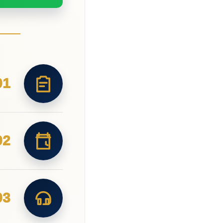
01
02
03