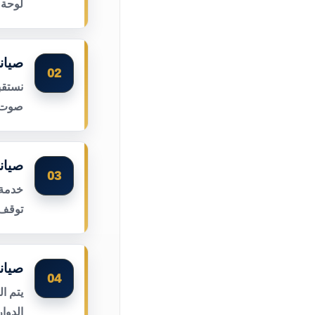
لوحة 
صيان
02
نستقب
صوت ا
صيان
03
خدمة 
توقف 
صيان
04
يتم ا
الدوا